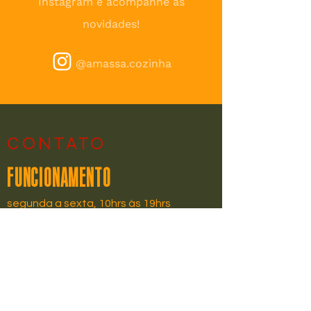
Instagram e acompanhe as
novidades!
@amassa.cozinha
CONTATO
FUNCIONAMENTO
segunda a sexta, 10hrs às 19hrs
sábado, 10hrs às 13hrs
PEÇA POR WHATSAPP
(31) 9 9126-2618